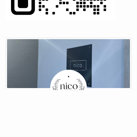
nico 小さな美容室
〒639-0226 奈良県香芝市五位堂5丁目21番地3
TEL:090-1686-4395